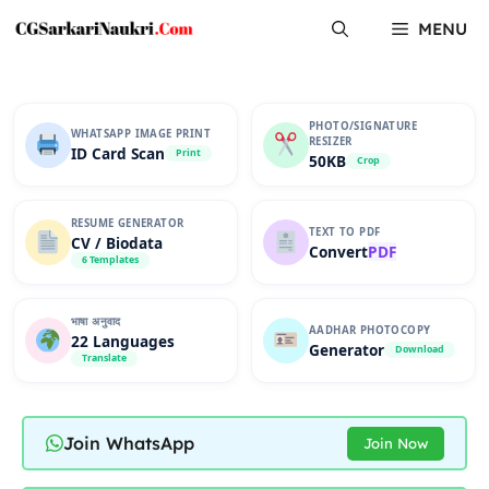
Skip
MENU
to
content
PHOTO/SIGNATURE
WHATSAPP IMAGE PRINT
RESIZER
ID Card Scan
Print
50KB
Crop
RESUME GENERATOR
TEXT TO PDF
CV / Biodata
Convert
PDF
6 Templates
भाषा अनुवाद
AADHAR PHOTOCOPY
22 Languages
Generator
Download
Translate
Join WhatsApp
Join Now