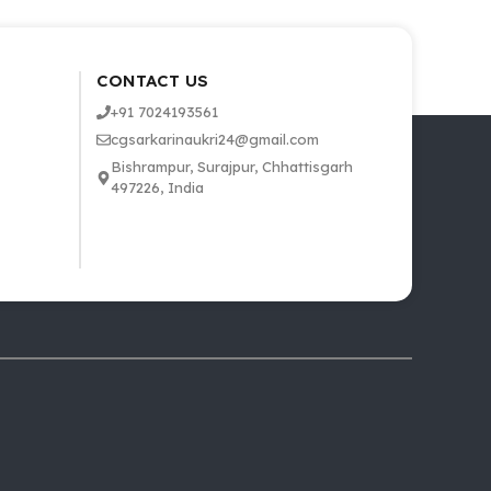
CONTACT US
+91 7024193561
cgsarkarinaukri24@gmail.com
Bishrampur, Surajpur, Chhattisgarh
497226, India