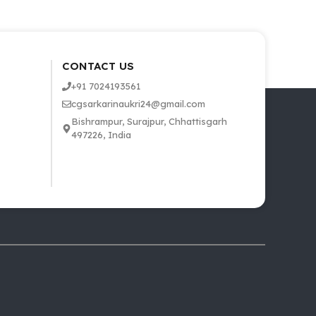
CONTACT US
+91 7024193561
cgsarkarinaukri24@gmail.com
Bishrampur, Surajpur, Chhattisgarh
497226, India