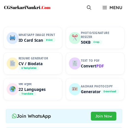
Skip
MENU
to
content
PHOTO/SIGNATURE
WHATSAPP IMAGE PRINT
RESIZER
ID Card Scan
Print
50KB
Crop
RESUME GENERATOR
TEXT TO PDF
CV / Biodata
Convert
PDF
6 Templates
भाषा अनुवाद
AADHAR PHOTOCOPY
22 Languages
Generator
Download
Translate
Join WhatsApp
Join Now