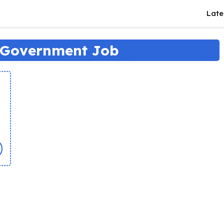
Late
 Government Job