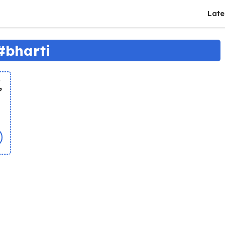
Late
#bharti
,