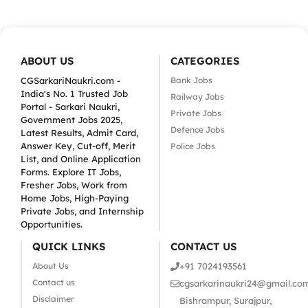
ABOUT US
CATEGORIES
CGSarkariNaukri.com -
Bank Jobs
India's No. 1 Trusted Job
Railway Jobs
Portal - Sarkari Naukri,
Private Jobs
Government Jobs 2025,
Defence Jobs
Latest Results, Admit Card,
Answer Key, Cut-off, Merit
Police Jobs
List, and Online Application
Forms. Explore IT Jobs,
Fresher Jobs, Work from
Home Jobs, High-Paying
Private Jobs, and Internship
Opportunities.
QUICK LINKS
CONTACT US
About Us
+91 7024193561
Contact us
cgsarkarinaukri24@gmail.co
Disclaimer
Bishrampur, Surajpur,