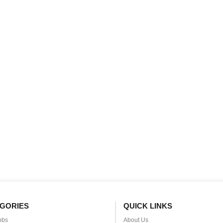
GORIES
QUICK LINKS
obs
About Us