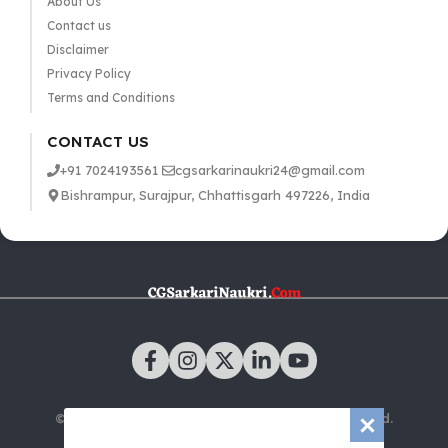
About Us
Contact us
Disclaimer
Privacy Policy
Terms and Conditions
CONTACT US
+91 7024193561
cgsarkarinaukri24@gmail.com
Bishrampur, Surajpur, Chhattisgarh 497226, India
© 2025 CGSarkariNaukri.com | All rights reserved.