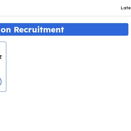
Late
on Recruitment
र