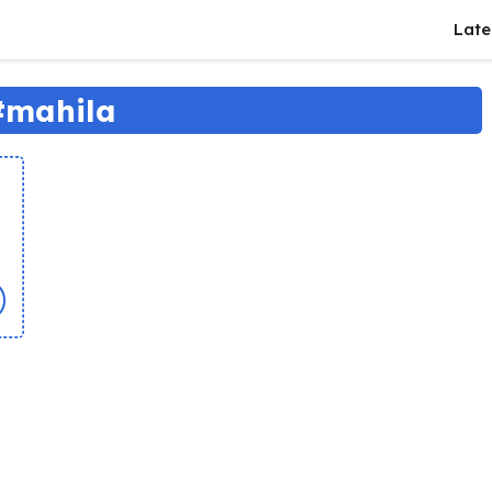
Late
#mahila