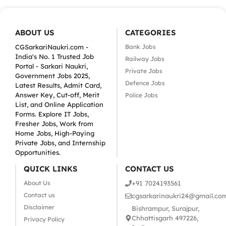
ABOUT US
CATEGORIES
CGSarkariNaukri.com -
Bank Jobs
India's No. 1 Trusted Job
Railway Jobs
Portal - Sarkari Naukri,
Private Jobs
Government Jobs 2025,
Defence Jobs
Latest Results, Admit Card,
Answer Key, Cut-off, Merit
Police Jobs
List, and Online Application
Forms. Explore IT Jobs,
Fresher Jobs, Work from
Home Jobs, High-Paying
Private Jobs, and Internship
Opportunities.
QUICK LINKS
CONTACT US
About Us
+91 7024193561
Contact us
cgsarkarinaukri24@gmail.co
Disclaimer
Bishrampur, Surajpur,
Chhattisgarh 497226,
Privacy Policy