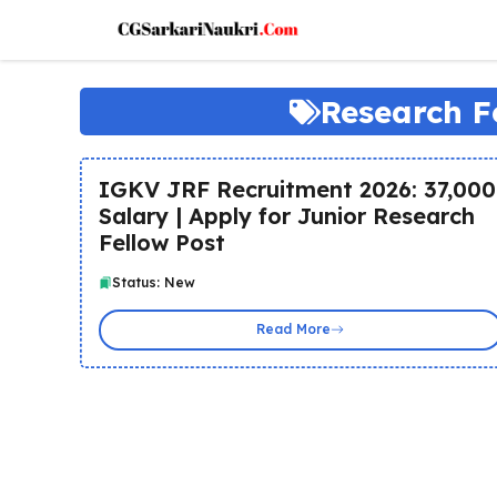
Skip
to
content
Research F
IGKV JRF Recruitment 2026: ₹37,000
Salary | Apply for Junior Research
Fellow Post
Status: New
Read More