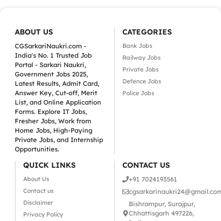
ABOUT US
CATEGORIES
CGSarkariNaukri.com -
Bank Jobs
India's No. 1 Trusted Job
Railway Jobs
Portal - Sarkari Naukri,
Private Jobs
Government Jobs 2025,
Defence Jobs
Latest Results, Admit Card,
Answer Key, Cut-off, Merit
Police Jobs
List, and Online Application
Forms. Explore IT Jobs,
Fresher Jobs, Work from
Home Jobs, High-Paying
Private Jobs, and Internship
Opportunities.
QUICK LINKS
CONTACT US
About Us
+91 7024193561
Contact us
cgsarkarinaukri24@gmail.co
Disclaimer
Bishrampur, Surajpur,
Chhattisgarh 497226,
Privacy Policy