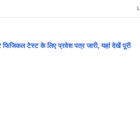
L
rifecation