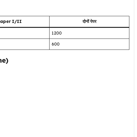
aper I/II
दोनों पेपर
₹1200
₹600
ne)