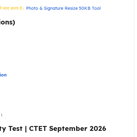
 मदद करता है।
Photo & Signature Resize 50KB Tool
tions)
ion
ं।
ty Test
|
CTET September 2026