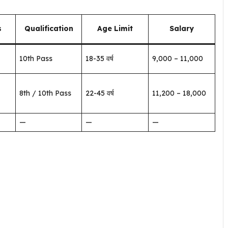
s
Qualification
Age Limit
Salary
10th Pass
18-35 वर्ष
₹9,000 – ₹11,000
8th / 10th Pass
22-45 वर्ष
₹11,200 – ₹18,000
—
—
—