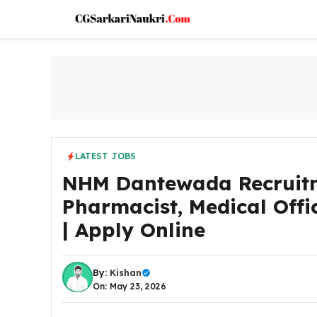
Skip
to
content
LATEST JOBS
NHM Dantewada Recruitme
Pharmacist, Medical Offi
| Apply Online
By:
Kishan
On: May 23, 2026