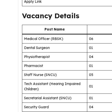
Apply Link
Vacancy Details
Post Name
Medical Officer (RBSK)
06
Dental Surgeon
01
Physiotherapist
04
Pharmacist
01
Staff Nurse (SNCU)
05
Tech Assistant (Hearing Impaired
01
Children)
Secretarial Assistant (SNCU)
01
Security Guard
04