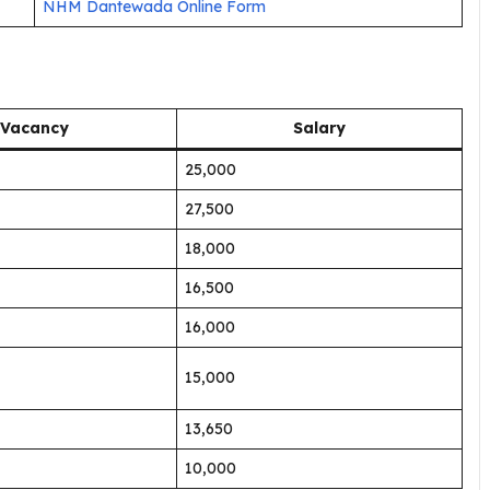
NHM Dantewada Online Form
Vacancy
Salary
₹25,000
₹27,500
₹18,000
₹16,500
₹16,000
₹15,000
₹13,650
₹10,000