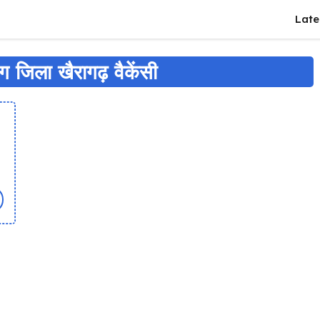
Late
ाग जिला खैरागढ़ वैकेंसी