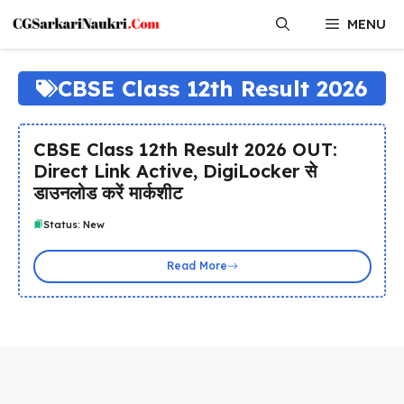
Skip
MENU
to
content
CBSE Class 12th Result 2026
CBSE Class 12th Result 2026 OUT:
Direct Link Active, DigiLocker से
डाउनलोड करें मार्कशीट
Status: New
Read More