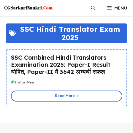
Skip
MENU
to
content
SSC Hindi Translator Exam
2025
SSC Combined Hindi Translators
Examination 2025: Paper-I Result
घोषित, Paper-II में 3642 अभ्यर्थी सफल
Status: New
Read More