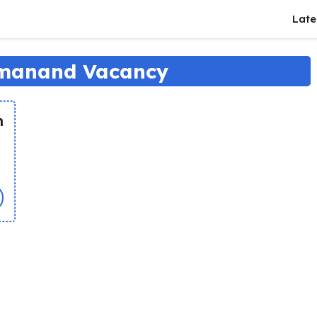
Late
manand Vacancy
m