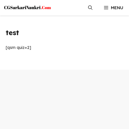
Skip
MENU
to
content
test
[qsm quiz=2]