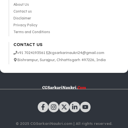
About Us
Contact us
Disclaimer
Privacy Policy
Terms and Conditions
CONTACT US
+91 7024193561
cgsarkarinaukri24@gmail.com
Bishrampur, Surajpur, Chhattisgarh 497226, India
© 2025 CGSarkariNaukri.com | All rights reserved.