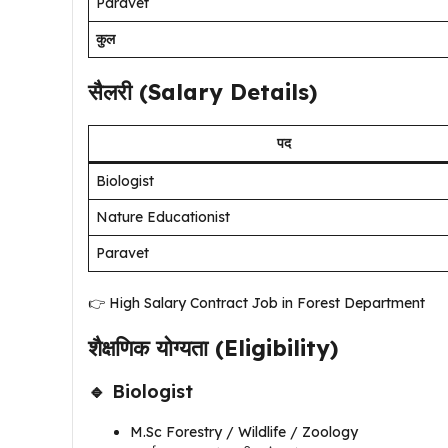
Paravet
कुल
सैलरी (Salary Details)
पद
Biologist
Nature Educationist
Paravet
👉 High Salary Contract Job in Forest Department
शैक्षणिक योग्यता (Eligibility)
🔹 Biologist
M.Sc Forestry / Wildlife / Zoology