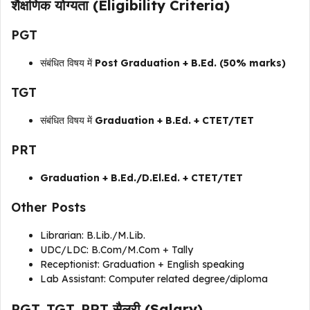
शैक्षणिक योग्यता (Eligibility Criteria)
PGT
संबंधित विषय में
Post Graduation + B.Ed. (50% marks)
TGT
संबंधित विषय में
Graduation + B.Ed. + CTET/TET
PRT
Graduation + B.Ed./D.El.Ed. + CTET/TET
Other Posts
Librarian: B.Lib./M.Lib.
UDC/LDC: B.Com/M.Com + Tally
Receptionist: Graduation + English speaking
Lab Assistant: Computer related degree/diploma
PGT, TGT, PRT
सैलरी (Salary)