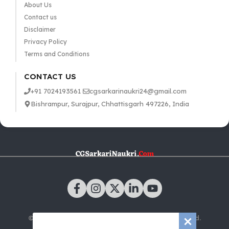
About Us
Contact us
Disclaimer
Privacy Policy
Terms and Conditions
CONTACT US
+91 7024193561
cgsarkarinaukri24@gmail.com
Bishrampur, Surajpur, Chhattisgarh 497226, India
© 2025 CGSarkariNaukri.com | All rights reserved.