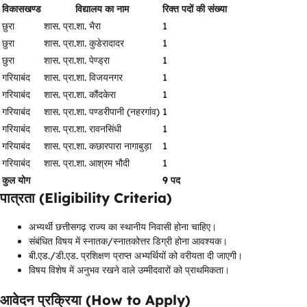
विकासखण्ड
विद्यालय का नाम
रिक्त पदों की संख्या
छुरा
शास. प्रा.शा. भैरा
1
छुरा
शास. प्रा.शा. कुडेरादादर
1
छुरा
शास. प्रा.शा. पेण्ड्रा
1
गरियाबंद
शास. प्रा.शा. विजयनगर
1
गरियाबंद
शास. प्रा.शा. कौंदकेरा
1
गरियाबंद
शास. प्रा.शा. पण्डरीपानी (नहरगांव)
1
गरियाबंद
शास. प्रा.शा. रावनसिंधी
1
गरियाबंद
शास. प्रा.शा. कछारपारा नागाबुड़ा
1
गरियाबंद
शास. प्रा.शा. आश्रम भौदी
1
कुल योग
9 पद
पात्रता (Eligibility Criteria)
अभ्यर्थी छत्तीसगढ़ राज्य का स्थानीय निवासी होना चाहिए।
संबंधित विषय में स्नातक/स्नातकोत्तर डिग्री होना आवश्यक।
बी.एड./डी.एड. प्रशिक्षण प्राप्त अभ्यर्थियों को वरीयता दी जाएगी।
विषय विशेष में अनुभव रखने वाले उम्मीदवारों को प्राथमिकता।
आवेदन प्रक्रिया (How to Apply)