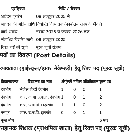
प्रक्रिया
तिथि / विवरण
आवेदन प्रारंभ
08 अक्टूबर 2025 से
आवेदन की अंतिम तिथि
निर्धारित तिथि तक (कार्यालय समय के भीतर)
कार्य अवधि
नवंबर 2025 से फरवरी 2026 तक
संशोधित विज्ञप्ति जारी
08 अक्टूबर 2025
रिक्त पदों की सूची
पूरक सूची संलग्न
पदों का विवरण (Post Details)
व्याख्याता (हाईस्कूल/हायर सेकेण्डरी) हेतु रिक्त पद (पूरक सूची)
विकासखण्ड
विद्यालय का नाम
अंग्रेजी
गणित
जीवविज्ञान
कुल पद
देवभोग
सेजेस हिन्दी देवभोग
1
0
0
1
देवभोग
शास. कन्या उ.मा.वि. देवभोग
1
0
1
2
देवभोग
शास. उ.मा.वि. माड़ागांव
1
1
0
2
मैनपुर
शास. उ.मा.वि. झरगांव
0
0
1
1
कुल योग
5 पद
सहायक शिक्षक (प्राथमिक शाला) हेतु रिक्त पद (पूरक सूची)