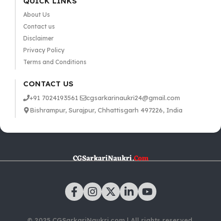
QUICK LINKS
About Us
Contact us
Disclaimer
Privacy Policy
Terms and Conditions
CONTACT US
+91 7024193561
cgsarkarinaukri24@gmail.com
Bishrampur, Surajpur, Chhattisgarh 497226, India
© 2025 CGSarkariNaukri.com | All rights reserved.