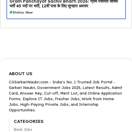
Gram Panchayat Sachiv Bharti 2026: ग्राम पंचायत सचिव
भर्ती 45 पदों पर भर्ती, 12वीं पास के लिए सुनहरा अवसर
Status: New
ABOUT US
CGSarkariNaukri.com - India's No. 1 Trusted Job Portal -
Sarkari Naukri, Government Jobs 2025, Latest Results, Admit
Card, Answer Key, Cut-off, Merit List, and Online Application
Forms. Explore IT Jobs, Fresher Jobs, Work from Home
Jobs, High-Paying Private Jobs, and Internship
Opportunities.
CATEGORIES
Bank Jobs