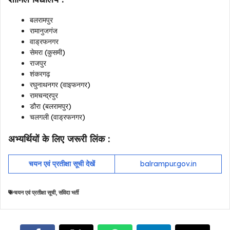
बलरामपुर
रामानुजगंज
वाड्रफनगर
सेमरा (कुसमी)
राजपुर
शंकरगढ़
रघुनाथनगर (वाइफनगर)
रामचन्द्रपुर
डौरा (बलरामपुर)
चलगली (वाड्रफनगर)
अभ्यर्थियों के लिए जरूरी लिंक :
चयन एवं प्रतीक्षा सूची देखें
balrampur.gov.in
चयन एवं प्रतीक्षा सूची
,
संविदा भर्ती