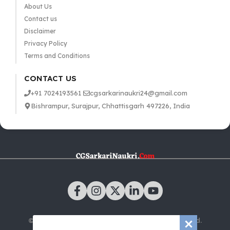
About Us
Contact us
Disclaimer
Privacy Policy
Terms and Conditions
CONTACT US
+91 7024193561
cgsarkarinaukri24@gmail.com
Bishrampur, Surajpur, Chhattisgarh 497226, India
© 2025 CGSarkariNaukri.com | All rights reserved.