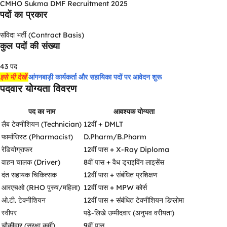
CMHO Sukma DMF Recruitment 2025
पदों का प्रकार
संविदा भर्ती (Contract Basis)
कुल पदों की संख्या
43 पद
इसे भी देखें
आंगनबाड़ी कार्यकर्ता और सहायिका पदों पर आवेदन शुरू
पदवार योग्यता विवरण
पद का नाम
आवश्यक योग्यता
लैब टेक्नीशियन (Technician)
12वीं + DMLT
फार्मासिस्ट (Pharmacist)
D.Pharm/B.Pharm
रेडियोग्राफर
12वीं पास + X-Ray Diploma
वाहन चालक (Driver)
8वीं पास + वैध ड्राइविंग लाइसेंस
दंत सहायक चिकित्सक
12वीं पास + संबंधित प्रशिक्षण
आरएचओ (RHO पुरुष/महिला)
12वीं पास + MPW कोर्स
ओ.टी. टेक्नीशियन
12वीं पास + संबंधित टेक्नीशियन डिप्लोमा
स्वीपर
पढ़े-लिखे उम्मीदवार (अनुभव वरीयता)
चौकीदार (सुरक्षा कर्मी)
9वीं पास